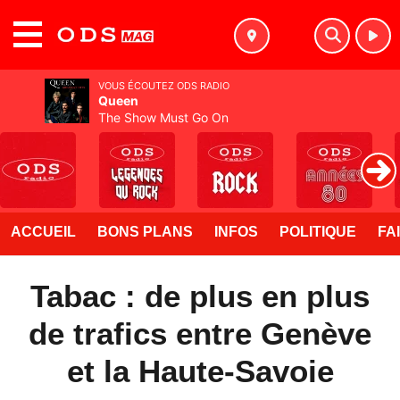
MENU
VOUS ÉCOUTEZ ODS RADIO
Queen
The Show Must Go On
ACCUEIL
BONS PLANS
INFOS
POLITIQUE
FA
Tabac : de plus en plus
de trafics entre Genève
et la Haute-Savoie