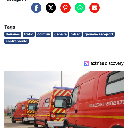
Tags :
douanes
trafic
cointrin
geneve
tabac
geneve-aeroport
contrebande