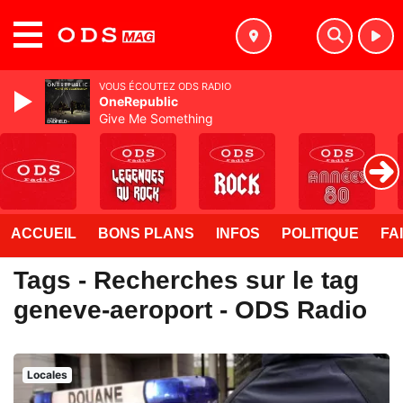
MENU
VOUS ÉCOUTEZ ODS RADIO
OneRepublic
Give Me Something
ACCUEIL
BONS PLANS
INFOS
POLITIQUE
FA
Tags - Recherches sur le tag
geneve-aeroport - ODS Radio
Locales