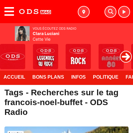
MENU
VOUS ÉCOUTEZ ODS RADIO
Clara Luciani
Cette Vie
ACCUEIL
BONS PLANS
INFOS
POLITIQUE
FA
Tags - Recherches sur le tag
francois-noel-buffet - ODS
Radio