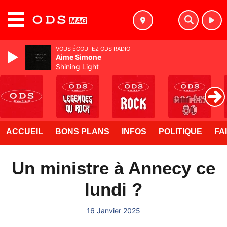
MENU
VOUS ÉCOUTEZ ODS RADIO
Aime Simone
Shining Light
ACCUEIL
BONS PLANS
INFOS
POLITIQUE
FA
Un ministre à Annecy ce
lundi ?
16 Janvier 2025