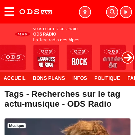
MENU
VOUS ÉCOUTEZ ODS RADIO
ODS RADIO
La 1ere radio des Alpes
ACCUEIL
BONS PLANS
INFOS
POLITIQUE
FA
Tags - Recherches sur le tag
actu-musique - ODS Radio
Musique