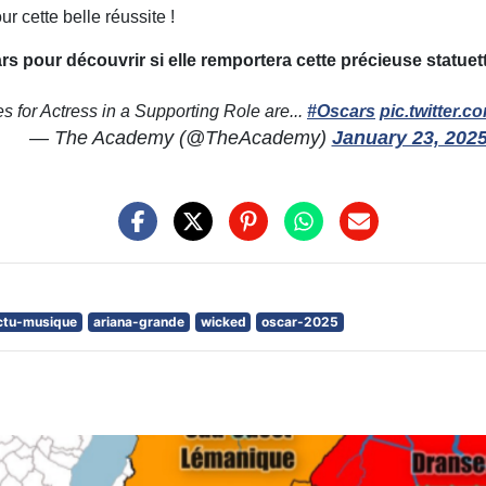
 cette belle réussite !
 pour découvrir si elle remportera cette précieuse statuett
 for Actress in a Supporting Role are...
#Oscars
pic.twitter
— The Academy (@TheAcademy)
January 23, 202
ctu-musique
ariana-grande
wicked
oscar-2025