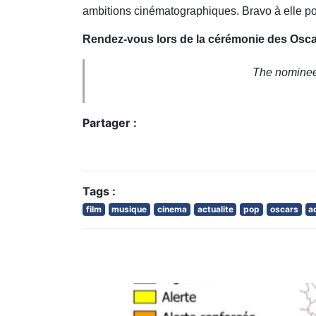
ambitions cinématographiques. Bravo à elle pour
Rendez-vous lors de la cérémonie des Oscars
The nominees
Partager :
Tags :
film
musique
cinema
actualite
pop
oscars
a