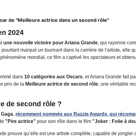
car de "Meilleure actrice dans un second rôle"
en 2024
st
une nouvelle victoire pour Ariana Grande
, qui rayonne com
 pourtant marqué un tournant dans la carrière de l'artiste, elle qu
 phénomène mondial, ce film a captivé les spectateurs et obten
nommé dans
10 catégories aux Oscars
, et Ariana Grande fait p
le prix de la
Meilleure actrice de second rôle
, une véritable r
ce de second rôle ?
 Gaga
,
récemment nommée aux
Razzie Awards
, qui récom
 de
"Pire actrice"
pour son rôle dans le film
"Joker : Folie à de
e prouve qu’elle est une artiste complète, capable de jongler a