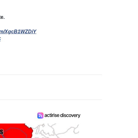
e.
.com/XgcB1WZDiY
5