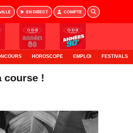
VILLE
EN DIRECT
COMPTE
ONCOURS
HOROSCOPE
EMPLOI
FESTIVALS
 course !