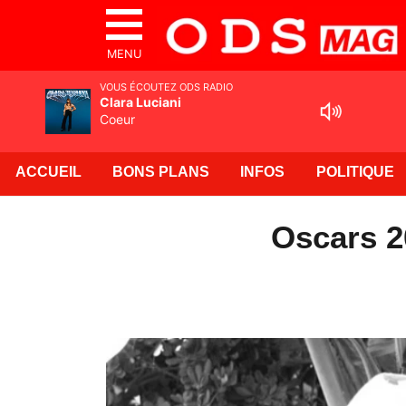
MENU
VOUS ÉCOUTEZ ODS RADIO
Clara Luciani
Coeur
ACCUEIL
BONS PLANS
INFOS
POLITIQUE
Oscars 2