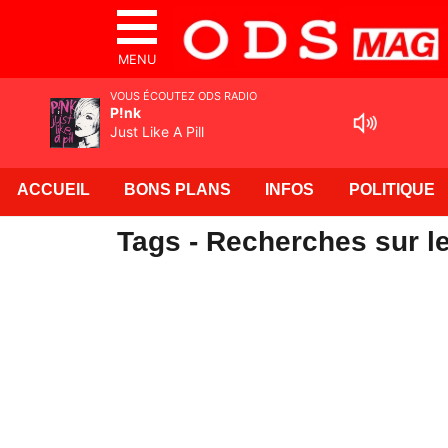
MENU
VOUS ÉCOUTEZ ODS RADIO
P!nk
Just Like A Pill
ACCUEIL
BONS PLANS
INFOS
POLITIQUE
Tags - Recherches sur l