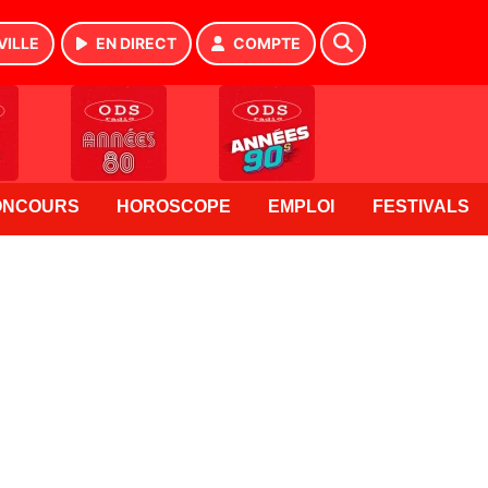
VILLE
EN DIRECT
COMPTE
ONCOURS
HOROSCOPE
EMPLOI
FESTIVALS