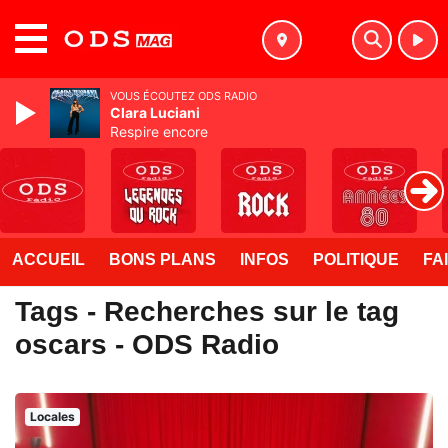
MENU
VOUS ÉCOUTEZ ODS RADIO
Clara Luciani
Respire encore
ACCUEIL
BONS PLANS
INFOS
POLITIQUE
FA
Tags - Recherches sur le tag
oscars - ODS Radio
Locales