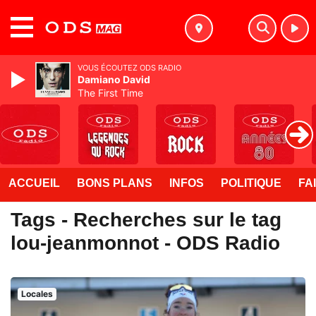
MENU
VOUS ÉCOUTEZ ODS RADIO
Damiano David
The First Time
ACCUEIL
BONS PLANS
INFOS
POLITIQUE
FA
Tags - Recherches sur le tag
lou-jeanmonnot - ODS Radio
Locales