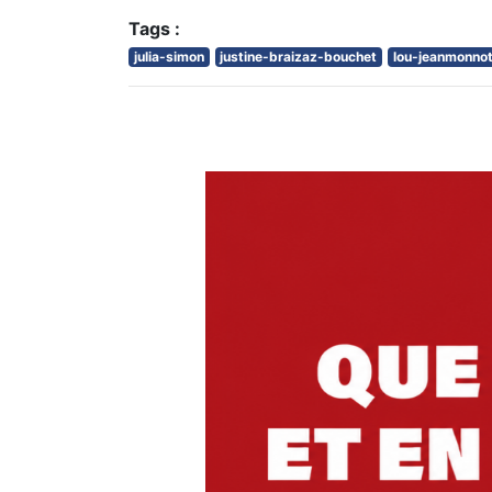
Tags :
julia-simon
justine-braizaz-bouchet
lou-jeanmonno