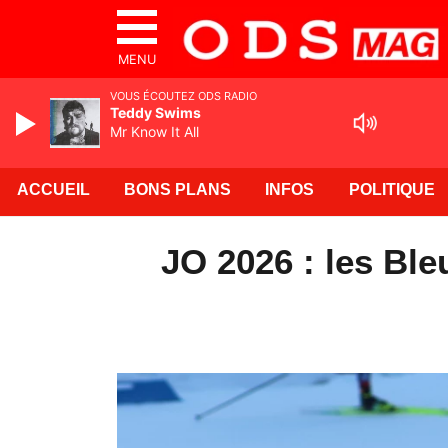
MENU
VOUS ÉCOUTEZ ODS RADIO
Teddy Swims
Mr Know It All
ACCUEIL
BONS PLANS
INFOS
POLITIQUE
JO 2026 : les Bleu