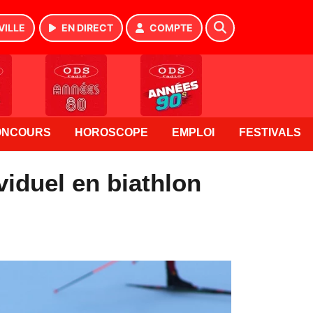
VILLE
EN DIRECT
COMPTE
ONCOURS
HOROSCOPE
EMPLOI
FESTIVALS
ividuel en biathlon