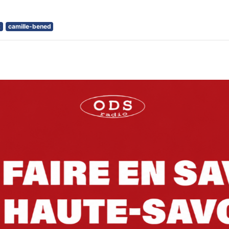
t
camille-bened