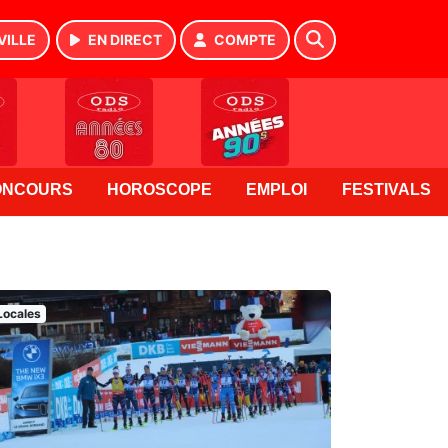
VILLE
EN DIRECT
COMPTE
ONCOURS
HOROSCOPE
EMPLOI
FESTIVALS
Locales