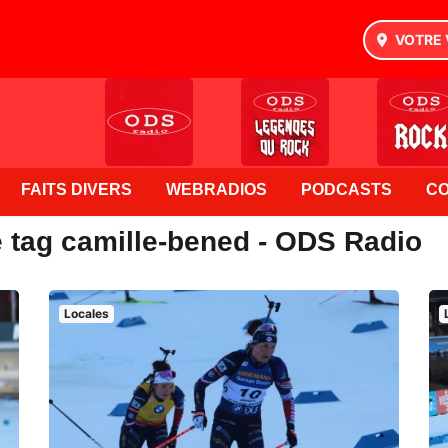
VOTRE 
FAITS DIVERS
WEBRADIOS
PODCASTS
C
e tag camille-bened - ODS Radio
Locales