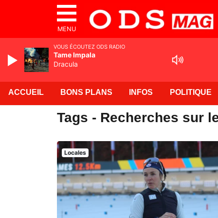
MENU
VOUS ÉCOUTEZ ODS RADIO
Tame Impala
Dracula
ACCUEIL
BONS PLANS
INFOS
POLITIQUE
Tags - Recherches sur l
Locales