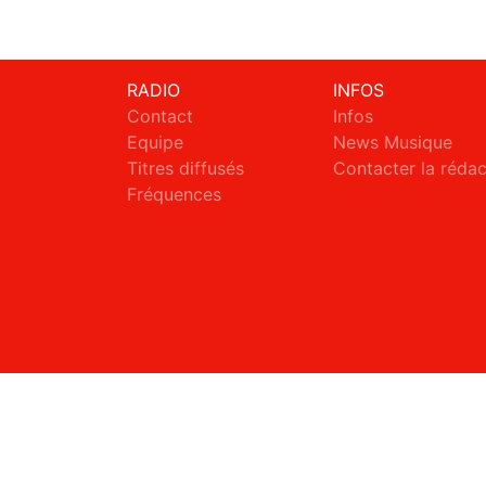
RADIO
INFOS
Contact
Infos
Equipe
News Musique
Titres diffusés
Contacter la réda
Fréquences
S