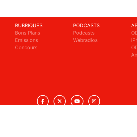
RUBRIQUES
PODCASTS
A
Bons Plans
Podcasts
OD
Emissions
Webradios
iP
c
Concours
OD
An
© 2026 ODS Radio Tous droits réservés.
ignaler un contenu
-
Mentions légales
-
Politique de cookies
-
Conta