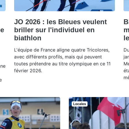
JO 2026 : les Bleues veulent
B
ne
briller sur l'individuel en
m
biathlon
l
L'équipe de France aligne quatre Tricolores,
Du
avec différents profils, mais qui peuvent
ja
toutes prétendre au titre olympique en ce 11
Me
nne
février 2026.
ét
mê
e
Locales