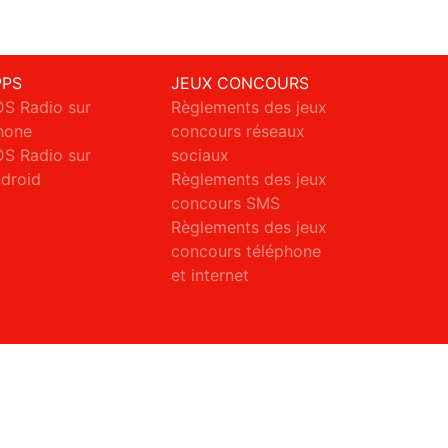
PPS
JEUX CONCOURS
S Radio sur
Règlements des jeux
hone
concours réseaux
S Radio sur
sociaux
droid
Règlements des jeux
concours SMS
Règlements des jeux
concours téléphone
et internet
ct