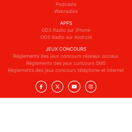
Podcasts
Webradios
APPS
ODS Radio sur iPhone
ODS Radio sur Android
JEUX CONCOURS
Règlements des jeux concours réseaux sociaux
Règlements des jeux concours SMS
Règlements des jeux concours téléphone et internet
© 2026 ODS Radio Tous droits réservés.
Signaler un contenu
-
Mentions légales
-
Politique de cookies
-
Contact