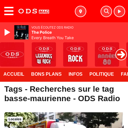
MENU
VOUS ÉCOUTEZ ODS RADIO
The Police
Every Breath You Take
ACCUEIL
BONS PLANS
INFOS
POLITIQUE
FA
Tags - Recherches sur le tag
basse-maurienne - ODS Radio
Locales