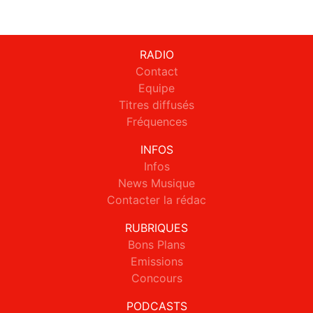
RADIO
Contact
Equipe
Titres diffusés
Fréquences
INFOS
Infos
News Musique
Contacter la rédac
RUBRIQUES
Bons Plans
Emissions
Concours
PODCASTS