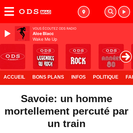
MENU
VOUS ÉCOUTEZ ODS RADIO
Aloe Blacc
Wake Me Up
ACCUEIL
BONS PLANS
INFOS
POLITIQUE
FA
Savoie: un homme
mortellement percuté par
un train