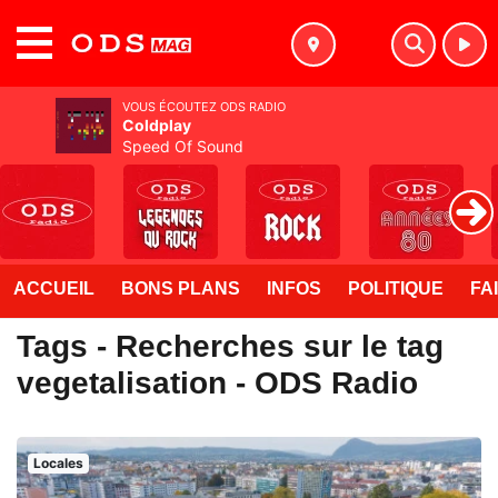
MENU
VOUS ÉCOUTEZ ODS RADIO
Coldplay
Speed Of Sound
ACCUEIL
BONS PLANS
INFOS
POLITIQUE
FA
Tags - Recherches sur le tag
vegetalisation - ODS Radio
Locales