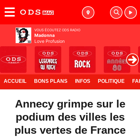
MENU
VOUS ÉCOUTEZ ODS RADIO
Madonna
Love Profusion
ACCUEIL
BONS PLANS
INFOS
POLITIQUE
FA
Annecy grimpe sur le
podium des villes les
plus vertes de France