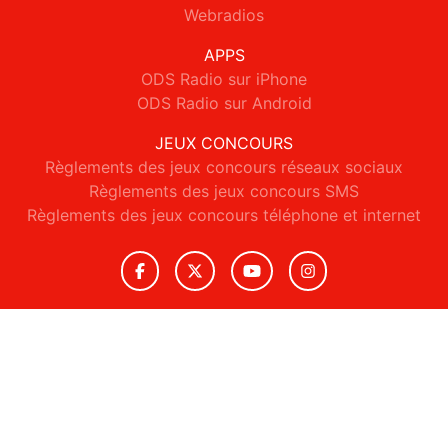
Webradios
APPS
ODS Radio sur iPhone
ODS Radio sur Android
JEUX CONCOURS
Règlements des jeux concours réseaux sociaux
Règlements des jeux concours SMS
Règlements des jeux concours téléphone et internet
© 2026 ODS Radio Tous droits réservés.
Signaler un contenu
-
Mentions légales
-
Politique de cookies
-
Contact