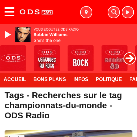
MENU
VOUS ÉCOUTEZ ODS RADIO
Robbie Williams
She's the one
ACCUEIL
BONS PLANS
INFOS
POLITIQUE
FA
Tags - Recherches sur le tag
championnats-du-monde -
ODS Radio