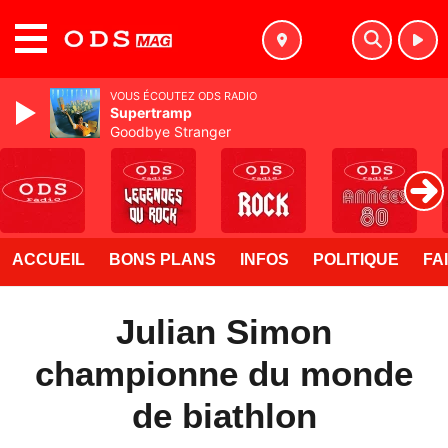
MENU
VOUS ÉCOUTEZ ODS RADIO
Supertramp
Goodbye Stranger
ACCUEIL
BONS PLANS
INFOS
POLITIQUE
FA
Julian Simon
championne du monde
de biathlon