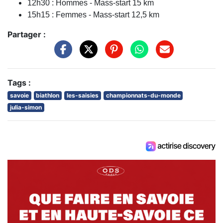
12h30 : Hommes - Mass-start 15 km
15h15 : Femmes - Mass-start 12,5 km
Partager :
Tags :
savoie
biathlon
les-saisies
championnats-du-monde
julia-simon