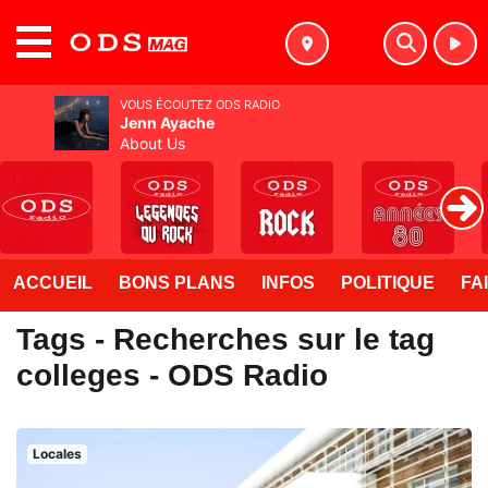
MENU
VOUS ÉCOUTEZ ODS RADIO
Jenn Ayache
About Us
ACCUEIL
BONS PLANS
INFOS
POLITIQUE
FA
Tags - Recherches sur le tag
colleges - ODS Radio
Locales