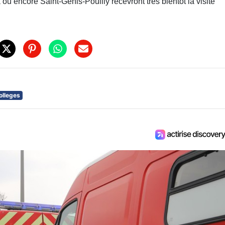
u encore Saint-Genis-Pouilly recevront très bientôt la visite
olleges