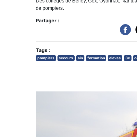
Des collèges de Belley, Gex, Oyonnax, Nantua o
de pompiers.
Partager :
Tags :
pompiers
secours
ain
formation
eleves
3e
c