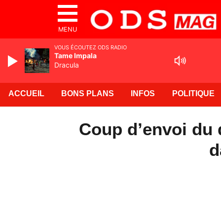
MENU
VOUS ÉCOUTEZ ODS RADIO
Tame Impala
Dracula
ACCUEIL
BONS PLANS
INFOS
POLITIQUE
Coup d’envoi du d
d