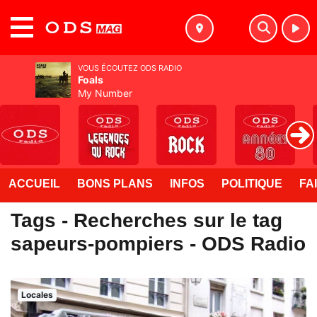
MENU
VOUS ÉCOUTEZ ODS RADIO
Foals
My Number
ACCUEIL
BONS PLANS
INFOS
POLITIQUE
FA
Tags - Recherches sur le tag
sapeurs-pompiers - ODS Radio
Locales