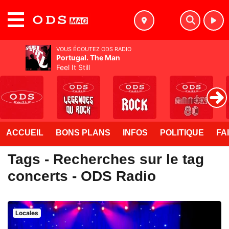
MENU
VOUS ÉCOUTEZ ODS RADIO
Portugal. The Man
Feel It Still
ACCUEIL
BONS PLANS
INFOS
POLITIQUE
FA
Tags - Recherches sur le tag
concerts - ODS Radio
Locales