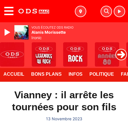
MENU
VOUS ÉCOUTEZ ODS RADIO
Alanis Morissette
Ironic
ACCUEIL
BONS PLANS
INFOS
POLITIQUE
FA
Vianney : il arrête les
tournées pour son fils
13 Novembre 2023