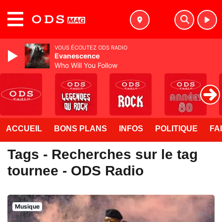
MENU
VOUS ÉCOUTEZ ODS RADIO
Evanescence
Who Will You Follow
ACCUEIL
BONS PLANS
INFOS
POLITIQUE
FA
Tags - Recherches sur le tag
tournee - ODS Radio
Musique