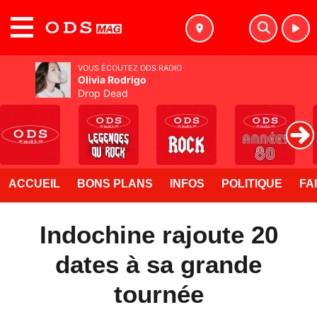
MENU
VOUS ÉCOUTEZ ODS RADIO
Olivia Rodrigo
Drop Dead
ACCUEIL
BONS PLANS
INFOS
POLITIQUE
FA
Indochine rajoute 20
dates à sa grande
tournée