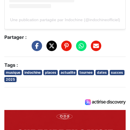
Une publication partagée par Indochine (@indochineofficiel)
Partager :
Tags :
musique
indochine
places
actualite
tournee
dates
succes
2025