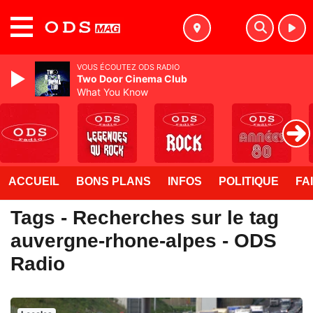
MENU
VOUS ÉCOUTEZ ODS RADIO
Two Door Cinema Club
What You Know
ACCUEIL
BONS PLANS
INFOS
POLITIQUE
FA
Tags - Recherches sur le tag
auvergne-rhone-alpes - ODS
Radio