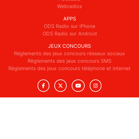
Webradios
APPS
ODS Radio sur iPhone
ODS Radio sur Android
JEUX CONCOURS
Règlements des jeux concours réseaux sociaux
Règlements des jeux concours SMS
Règlements des jeux concours téléphone et internet
© 2026 ODS Radio Tous droits réservés.
Signaler un contenu
-
Mentions légales
-
Politique de cookies
-
Contact