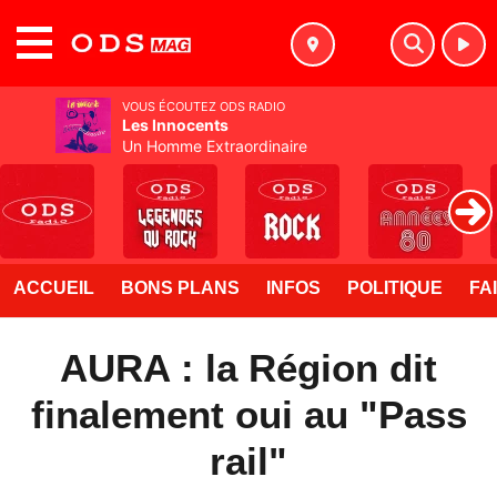
MENU
VOUS ÉCOUTEZ ODS RADIO
Les Innocents
Un Homme Extraordinaire
ACCUEIL
BONS PLANS
INFOS
POLITIQUE
FA
AURA : la Région dit
finalement oui au "Pass
rail"