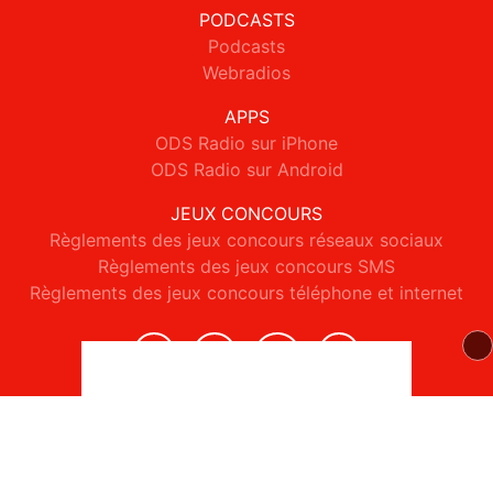
PODCASTS
Podcasts
Webradios
APPS
ODS Radio sur iPhone
ODS Radio sur Android
JEUX CONCOURS
Règlements des jeux concours réseaux sociaux
Règlements des jeux concours SMS
Règlements des jeux concours téléphone et internet
© 2026 ODS Radio Tous droits réservés.
Signaler un contenu
-
Mentions légales
-
Politique de cookies
-