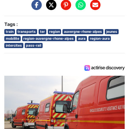
Tags :
train
transports
ter
region
auvergne-rhone-alpes
jeunes
mobilite
region-auvergne-rhone-alpes
aura
region-aura
intercites
pass-rail