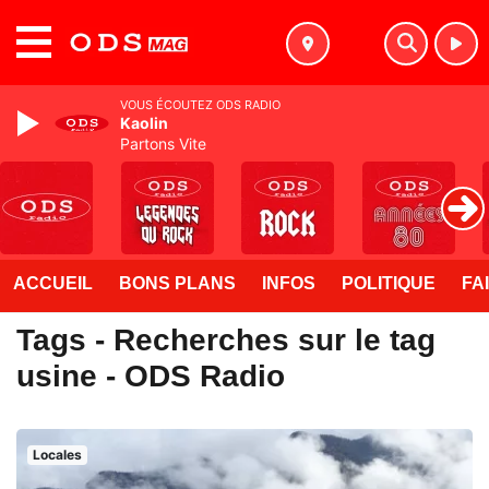
MENU
VOUS ÉCOUTEZ ODS RADIO
Kaolin
Partons Vite
ACCUEIL
BONS PLANS
INFOS
POLITIQUE
FA
Tags - Recherches sur le tag
usine - ODS Radio
Locales