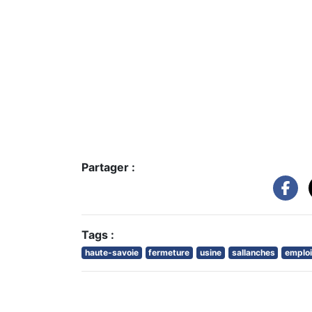
Partager :
Tags :
haute-savoie
fermeture
usine
sallanches
emplo