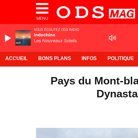
MENU
VOUS ÉCOUTEZ ODS RADIO
Indochine
Les Nouveaux Soleils
ACCUEIL
BONS PLANS
INFOS
POLITIQUE
Pays du Mont-bla
Dynasta