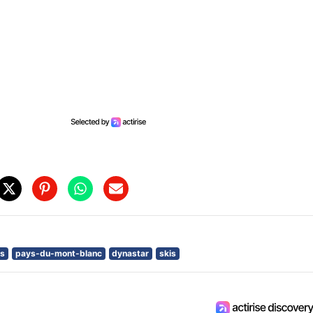
is
pays-du-mont-blanc
dynastar
skis