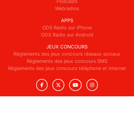
Podcasts
Webradios
APPS
ODS Radio sur iPhone
ODS Radio sur Android
JEUX CONCOURS
Règlements des jeux concours réseaux sociaux
Règlements des jeux concours SMS
Règlements des jeux concours téléphone et internet
© 2026 ODS Radio Tous droits réservés.
Signaler un contenu
-
Mentions légales
-
Politique de cookies
-
Contact