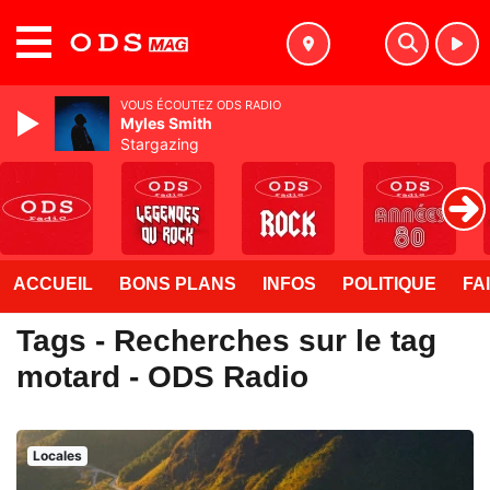
MENU
VOUS ÉCOUTEZ ODS RADIO
Myles Smith
Stargazing
ACCUEIL
BONS PLANS
INFOS
POLITIQUE
FA
Tags - Recherches sur le tag
motard - ODS Radio
Locales