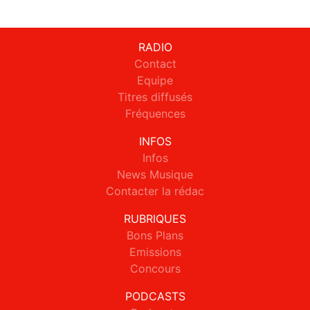
RADIO
Contact
Equipe
Titres diffusés
Fréquences
INFOS
Infos
News Musique
Contacter la rédac
RUBRIQUES
Bons Plans
Emissions
Concours
PODCASTS