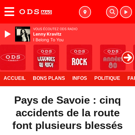
MENU
VOUS ÉCOUTEZ ODS RADIO
Lenny Kravitz
I Belong To You
ACCUEIL
BONS PLANS
INFOS
POLITIQUE
FA
Pays de Savoie : cinq
accidents de la route
font plusieurs blessés