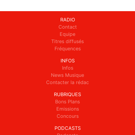
RADIO
Contact
Equipe
Titres diffusés
Fréquences
INFOS
Infos
News Musique
Contacter la rédac
RUBRIQUES
Bons Plans
Emissions
Concours
PODCASTS