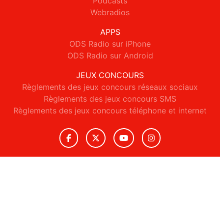
Podcasts
Webradios
APPS
ODS Radio sur iPhone
ODS Radio sur Android
JEUX CONCOURS
Règlements des jeux concours réseaux sociaux
Règlements des jeux concours SMS
Règlements des jeux concours téléphone et internet
© 2026 ODS Radio Tous droits réservés.
Signaler un contenu
-
Mentions légales
-
Politique de cookies
-
Contact