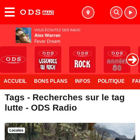
MENU
VOUS ÉCOUTEZ ODS RADIO
Alex Warren
Fever Dream
ACCUEIL
BONS PLANS
INFOS
POLITIQUE
FA
Tags - Recherches sur le tag
lutte - ODS Radio
Locales