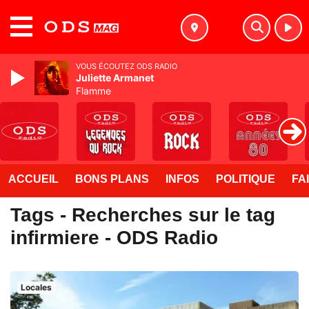
MENU
VOUS ÉCOUTEZ ODS RADIO
Juliette Armanet
Flamme
ACCUEIL
BONS PLANS
INFOS
POLITIQUE
FA
Tags - Recherches sur le tag
infirmiere - ODS Radio
Locales