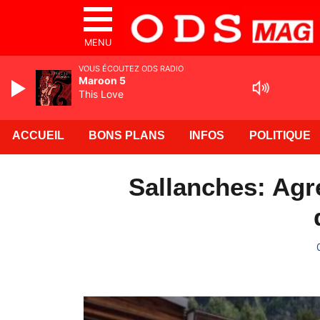
MENU
VOUS ÉCOUTEZ ODS RADIO
Maroon 5
This Love
ACCUEIL
BONS PLANS
INFOS
POLITIQUE
Sallanches: Agre