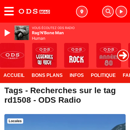
MENU
VOUS ÉCOUTEZ ODS RADIO
Rag'N'Bone Man
Human
ACCUEIL
BONS PLANS
INFOS
POLITIQUE
FA
Tags - Recherches sur le tag
rd1508 - ODS Radio
Locales