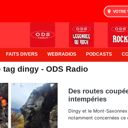
VOTRE 
FAITS DIVERS
WEBRADIOS
PODCASTS
C
e tag dingy - ODS Radio
Des routes coupée
intempéries
Dingy et le Mont-Saxonnex 
notamment concernées ce 