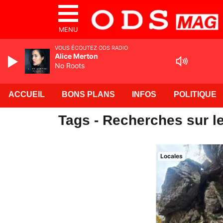
MENU
VOUS ÉCOUTEZ ODS RADIO
Alice Merton
No Roots
ACCUEIL
BONS PLANS
INFOS
POLITIQUE
Tags - Recherches sur l
Locales