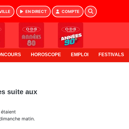
VILLE
EN DIRECT
COMPTE
ONCOURS
HOROSCOPE
EMPLOI
FESTIVALS
s suite aux
étaient
dimanche matin.