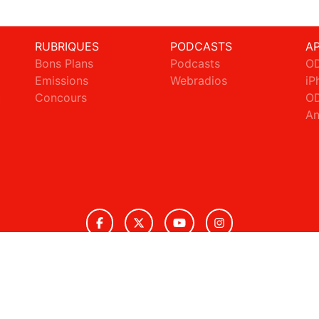
RUBRIQUES
PODCASTS
A
Bons Plans
Podcasts
OD
Emissions
Webradios
iP
c
Concours
OD
An
© 2026 ODS Radio Tous droits réservés.
ignaler un contenu
-
Mentions légales
-
Politique de cookies
-
Conta