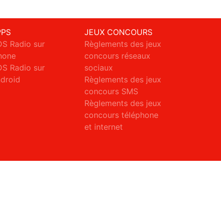
PPS
JEUX CONCOURS
S Radio sur
Règlements des jeux
hone
concours réseaux
S Radio sur
sociaux
droid
Règlements des jeux
concours SMS
Règlements des jeux
concours téléphone
et internet
ct