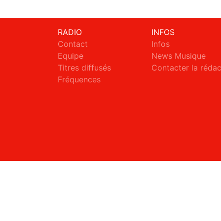
RADIO
INFOS
Contact
Infos
Equipe
News Musique
Titres diffusés
Contacter la réda
Fréquences
S