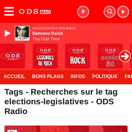
MENU
VOUS ÉCOUTEZ ODS RADIO
Damiano David
The First Time
ACCUEIL
BONS PLANS
INFOS
POLITIQUE
FA
Tags - Recherches sur le tag
elections-legislatives - ODS
Radio