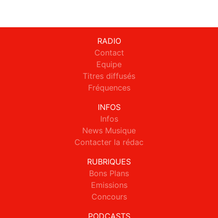
RADIO
Contact
Equipe
Titres diffusés
Fréquences
INFOS
Infos
News Musique
Contacter la rédac
RUBRIQUES
Bons Plans
Emissions
Concours
PODCASTS