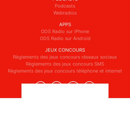
Podcasts
Webradios
APPS
ODS Radio sur iPhone
ODS Radio sur Android
JEUX CONCOURS
Règlements des jeux concours réseaux sociaux
Règlements des jeux concours SMS
Règlements des jeux concours téléphone et internet
© 2026 ODS Radio Tous droits réservés.
Signaler un contenu
-
Mentions légales
-
Politique de cookies
-
Contact