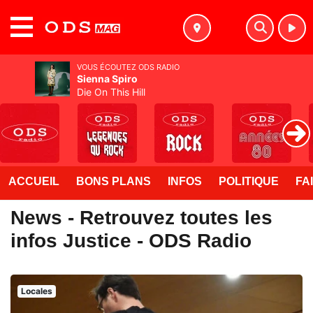
MENU
VOUS ÉCOUTEZ ODS RADIO
Sienna Spiro
Die On This Hill
ACCUEIL
BONS PLANS
INFOS
POLITIQUE
FA
News - Retrouvez toutes les
infos Justice - ODS Radio
Locales