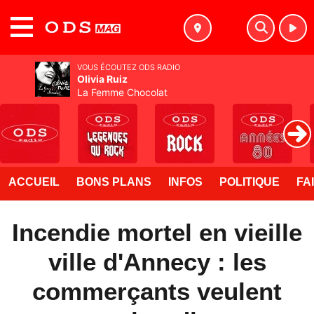
MENU
VOUS ÉCOUTEZ ODS RADIO
Olivia Ruiz
La Femme Chocolat
ACCUEIL
BONS PLANS
INFOS
POLITIQUE
FA
Incendie mortel en vieille
ville d'Annecy : les
commerçants veulent