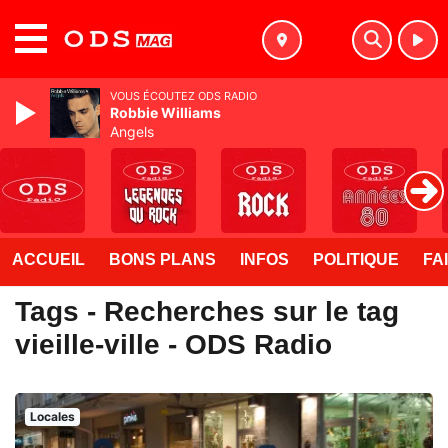
MENU
VOUS ÉCOUTEZ ODS RADIO
Robbie Williams
Angels
ACCUEIL
BONS PLANS
INFOS
POLITIQUE
FA
Tags - Recherches sur le tag
vieille-ville - ODS Radio
Locales