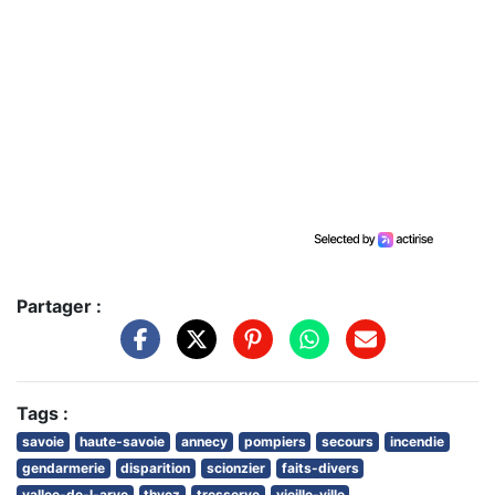
Partager :
Tags :
savoie
haute-savoie
annecy
pompiers
secours
incendie
gendarmerie
disparition
scionzier
faits-divers
vallee-de-l-arve
thyez
tresserve
vieille-ville