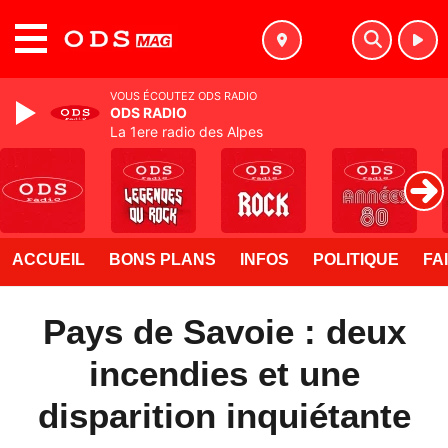
MENU
VOUS ÉCOUTEZ ODS RADIO
ODS RADIO
La 1ere radio des Alpes
ACCUEIL
BONS PLANS
INFOS
POLITIQUE
FA
Pays de Savoie : deux
incendies et une
disparition inquiétante