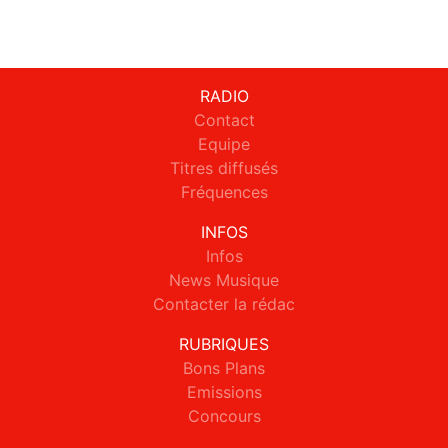
RADIO
Contact
Equipe
Titres diffusés
Fréquences
INFOS
Infos
News Musique
Contacter la rédac
RUBRIQUES
Bons Plans
Emissions
Concours