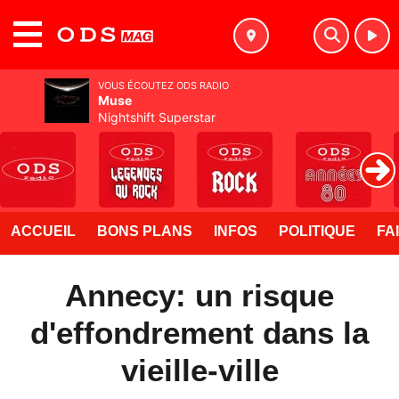
MENU
VOUS ÉCOUTEZ ODS RADIO
Muse
Nightshift Superstar
ACCUEIL
BONS PLANS
INFOS
POLITIQUE
FA
Annecy: un risque
d'effondrement dans la
vieille-ville