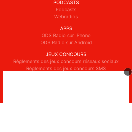
PODCASTS
Podcasts
Webradios
APPS
ODS Radio sur iPhone
ODS Radio sur Android
JEUX CONCOURS
Règlements des jeux concours réseaux sociaux
Règlements des jeux concours SMS
Règlements des jeux concours téléphone et internet
© 2026 ODS Radio Tous droits réservés.
Signaler un contenu
-
Mentions légales
-
Politique de cookies
-
Contact