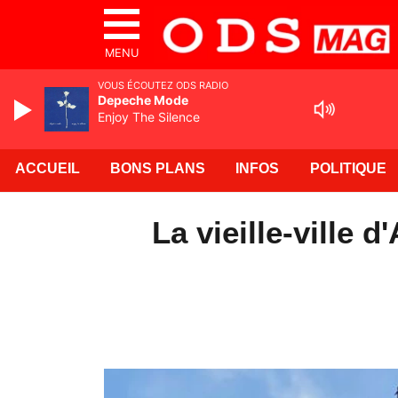
MENU
VOUS ÉCOUTEZ ODS RADIO
Depeche Mode
Enjoy The Silence
ACCUEIL
BONS PLANS
INFOS
POLITIQUE
La vieille-ville 