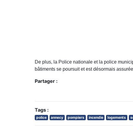
De plus, la Police nationale et la police munic
bâtiments se poursuit et est désormais assurée
Partager :
Tags :
police
annecy
pompiers
incendie
logements
s