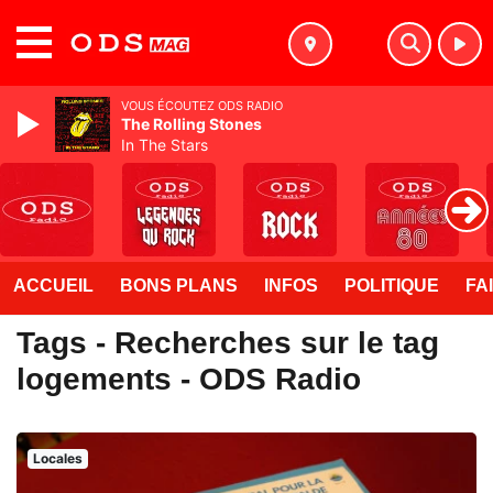
MENU
VOUS ÉCOUTEZ ODS RADIO
The Rolling Stones
In The Stars
ACCUEIL
BONS PLANS
INFOS
POLITIQUE
FA
Tags - Recherches sur le tag
logements - ODS Radio
Locales