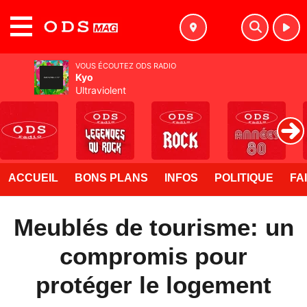
MENU
VOUS ÉCOUTEZ ODS RADIO
Kyo
Ultraviolent
ACCUEIL
BONS PLANS
INFOS
POLITIQUE
FA
Meublés de tourisme: un
compromis pour
protéger le logement