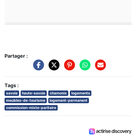
Partager :
Tags :
savoie
haute-savoie
chamonix
logements
meubles-de-tourisme
logement-permanent
commission-mixte-paritaire