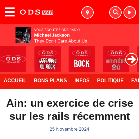
MENU
VOUS ÉCOUTEZ ODS RADIO
Michael Jackson
They Don't Care About Us
ACCUEIL
BONS PLANS
INFOS
POLITIQUE
FA
Ain: un exercice de crise
sur les rails récemment
25 Novembre 2024