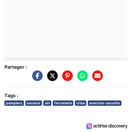
Partager :
Tags :
pompiers
secours
ain
ferroviaire
crise
exercice-securite