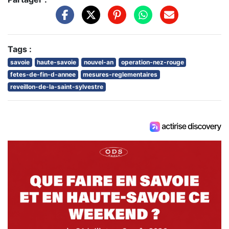
Tags :
savoie
haute-savoie
nouvel-an
operation-nez-rouge
fetes-de-fin-d-annee
mesures-reglementaires
reveillon-de-la-saint-sylvestre