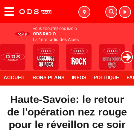
MENU
VOUS ÉCOUTEZ ODS RADIO
ODS RADIO
La 1ere radio des Alpes
ACCUEIL
BONS PLANS
INFOS
POLITIQUE
FA
Haute-Savoie: le retour
de l'opération nez rouge
pour le réveillon ce soir