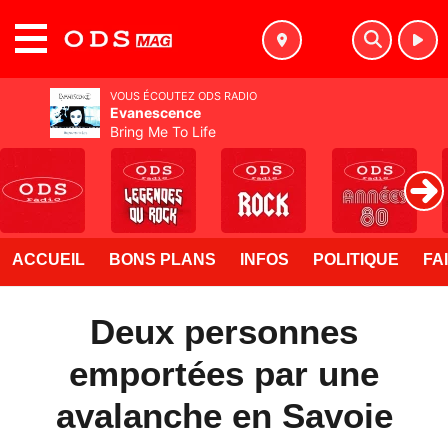
MENU
VOUS ÉCOUTEZ ODS RADIO
Evanescence
Bring Me To Life
ACCUEIL
BONS PLANS
INFOS
POLITIQUE
FA
Deux personnes
emportées par une
avalanche en Savoie