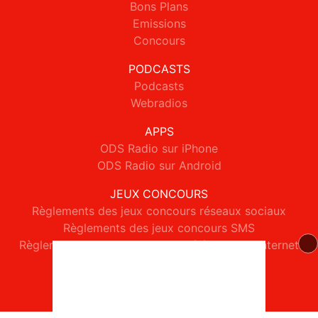
Bons Plans
Emissions
Concours
PODCASTS
Podcasts
Webradios
APPS
ODS Radio sur iPhone
ODS Radio sur Android
JEUX CONCOURS
Règlements des jeux concours réseaux sociaux
Règlements des jeux concours SMS
Règlements des jeux concours téléphone et internet