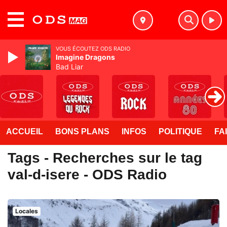
MENU
VOUS ÉCOUTEZ ODS RADIO
Imagine Dragons
Bad Liar
ACCUEIL
BONS PLANS
INFOS
POLITIQUE
FA
Tags - Recherches sur le tag
val-d-isere - ODS Radio
Locales