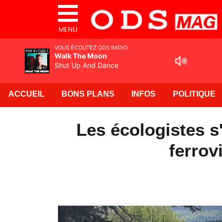
MENU
VOUS ÉCOUTEZ ODS RADIO
Walk The Moon
Shut Up And Dance
ACCUEIL
BONS PLANS
INFOS
POLITIQUE
Les écologistes s
ferrov