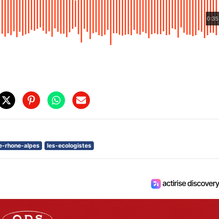
0:35
e-rhone-alpes
les-ecologistes