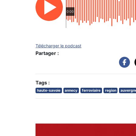
0:00
Télécharger le podcast
Partager :
Tags :
haute-savoie
annecy
ferroviaire
region
auvergn