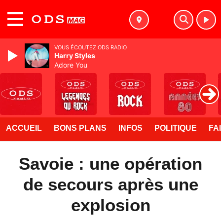
MENU
VOUS ÉCOUTEZ ODS RADIO
Harry Styles
Adore You
ACCUEIL
BONS PLANS
INFOS
POLITIQUE
FA
Savoie : une opération
de secours après une
explosion