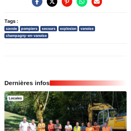
Tags :
savoie
pompiers
secours
explosion
vanoise
champagny-en-vanoise
Dernières infos
Locales